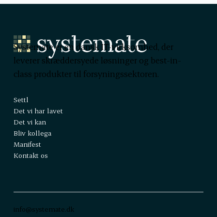
Systemate er en dansk IT-virksomhed, der
leverer skræddersyede løsninger og best-in-
class produkter til forsyningssektoren.
Settl
Det vi har lavet
Det vi kan
Bliv kollega
Manifest
Kontakt os
info@systemate.dk