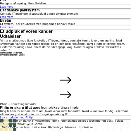
Hurtigere afregning. Mere likviditet.
Læs mere
Det danske pantsystem
Centrale IT-løsninger til succesfuld dansk cirkulær økonomi
Læs mere
Elretur
Et system, der er udviklet med brugernes behov i fokus
Læs mere
Et udpluk af vores kunder
Udtalelser.
Vi har snakket med flere forskellige IT-leverandører, som alle kunne levere en løsning. Med
Systemate var der den rigtige følelse og en gensidig forståelse, samt et utroligt dygtigt team.
Derfor var vi aldrig i tvivl, om at det var det rigtige valg, hvilket vi også er blevet bekræftet i
siden..”
Henrik Bach Pedersen,
Divisionsdirektør i Verdo
Philip – Forretningsudvikler
Philip er skarp til at gøre komplekse ting simple
Ring til ham for at høre mere om, hvad vi har lavet for andre, hvad vi kan lave for dig - eller bare
vil høre en god anekdote om forsyningsdata og IT.
Lav en aftale med Philip
Systemate er en dansk IT-virksomhed, der leverer skræddersyede løsninger og best-in-class
produkter til forsyningssektoren.
Settl
Det vi har lavet
Det vi kan
Bliv kollega
Manifest
Kontakt os