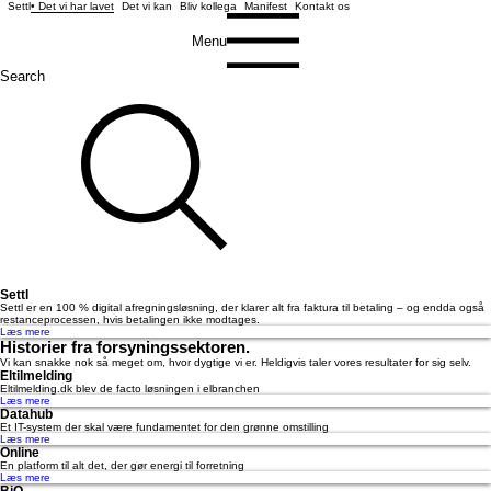
Settl
Det vi har lavet
Det vi kan
Bliv kollega
Manifest
Kontakt os
Menu
Search
Settl
Settl er en 100 % digital afregningsløsning, der klarer alt fra faktura til betaling – og endda også
restanceprocessen, hvis betalingen ikke modtages.
Læs mere
Historier fra forsyningssektoren.
Vi kan snakke nok så meget om, hvor dygtige vi er. Heldigvis taler vores resultater for sig selv.
Eltilmelding
Eltilmelding.dk blev de facto løsningen i elbranchen
Læs mere
Datahub
Et IT-system der skal være fundamentet for den grønne omstilling
Læs mere
Online
En platform til alt det, der gør energi til forretning
Læs mere
BiO