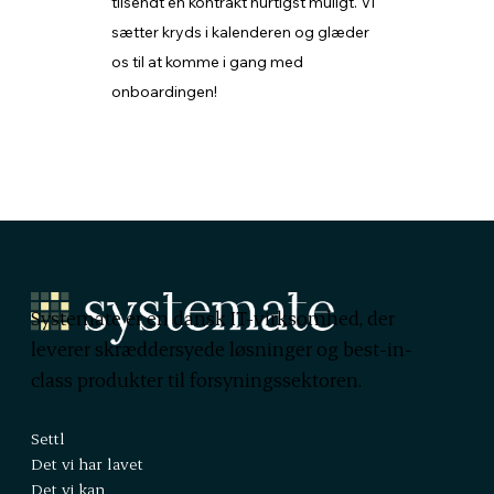
tilsendt en kontrakt hurtigst muligt. Vi
sætter kryds i kalenderen og glæder
os til at komme i gang med
onboardingen!
Systemate er en dansk IT-virksomhed, der
leverer skræddersyede løsninger og best-in-
class produkter til forsyningssektoren.
Settl
Det vi har lavet
Det vi kan