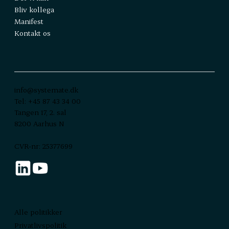
Bliv kollega
Manifest
Kontakt os
info@systemate.dk
Tel: +45 87 43 34 00
Tangen 17, 2. sal
8200 Aarhus N
CVR-nr: 25377699
Alle politikker
Privatlivspolitik