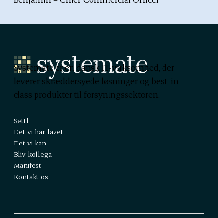
Systemate er en dansk IT-virksomhed, der
leverer skræddersyede løsninger og best-in-
class produkter til forsyningssektoren.
Settl
Det vi har lavet
Det vi kan
Bliv kollega
Manifest
Kontakt os