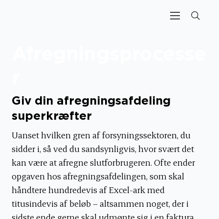
Afregningsprocesse
R
Giv din afregningsafdeling
superkræfter
Uanset hvilken gren af forsyningssektoren, du
sidder i, så ved du sandsynligvis, hvor svært det
kan være at afregne slutforbrugeren. Ofte ender
opgaven hos afregningsafdelingen, som skal
håndtere hundredevis af Excel-ark med
titusindevis af beløb – altsammen noget, der i
sidste ende gerne skal udmønte sig i en faktura.